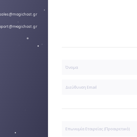
 sales@magichost.gr
upport@magichost.gr