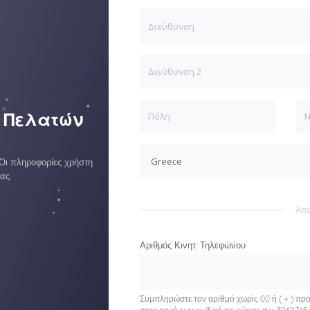
ή Πελατών
 Οι πληροφορίες χρήστη
ας.
Απα
Αριθμός Κινητ. Τηλεφώνου
Συμπληρώστε τον αριθμό χωρίς 00 ή ( + ) πρ