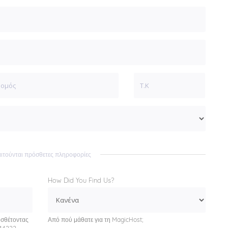
ιτούνται πρόσθετες πληροφορίες
How Did You Find Us?
οσθέτοντας
Από πού μάθατε για τη MagicHost;