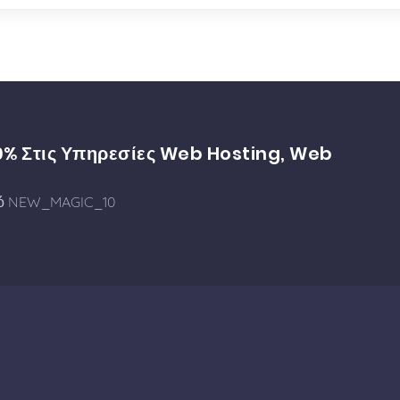
0% Στις Υπηρεσίες Web Hosting, Web
δικό NEW_MAGIC_10