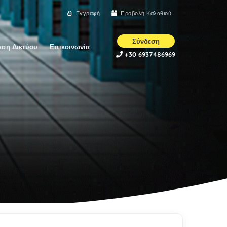
Εγγραφή
Προβολή Καλαθιού
Σύνδεση
αση Δικτύου
Επικοινωνία
+30 6937486969