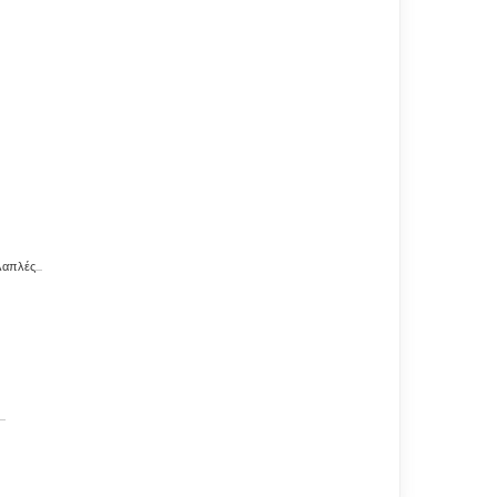
απλές...
.