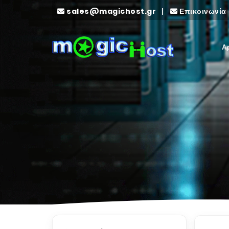
sales@magichost.gr
|
Επικοινωνία
Α