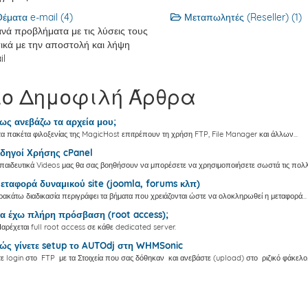
έματα e-mail (4)
Μεταπωλητές (Reseller) (1)
νά προβλήματα με τις λύσεις τους
ικά με την αποστολή και λήψη
il
ιο Δημοφιλή Άρθρα
ς ανεβάζω τα αρχεία μου;
α πακέτα φιλοξενίας της MagicHost επιτρέπουν τη χρήση FTP, File Manager και άλλων...
δηγοί Χρήσης cPanel
παιδευτικά Videos μας θα σας βοηθήσουν να μπορέσετε να χρησιμοποιήσετε σωστά τις πολλ
ταφορά δυναμικού site (joomla, forums κλπ)
ακάτω διαδικασία περιγράφει τα βήματα που χρειάζονται ώστε να ολοκληρωθεί η μεταφορά...
 έχω πλήρη πρόσβαση (root access);
Παρέχεται full root access σε κάθε dedicated server.
ς γίνετε setup το AUTOdj στη WHMSonic
ε login στο FTP με τα Στοιχεία που σας δόθηκαν και ανεβάστε (upload) στο ριζικό φάκελο..