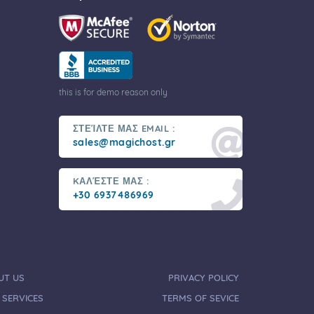
this is for demo reason only
ΣΤΕΊΛΤΕ ΜΑΣ EMAIL :
sales@magichost.gr
KΑΛΈΣΤΕ ΜΑΣ :
+30 6937486969
UT US
PRIVACY POLICY
 SERVICES
TERMS OF SEVICE