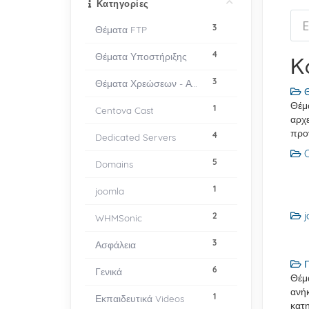
Κατηγορίες
3
Θέματα FTP
4
Θέματα Υποστήριξης
Κ
3
Θέματα Χρεώσεων - Αναβαθμίσεων
Θ
Θέμα
1
Centova Cast
αρχε
προ
4
Dedicated Servers
C
5
Domains
1
joomla
j
2
WHMSonic
3
Ασφάλεια
Γ
6
Γενικά
Θέμ
ανή
1
Εκπαιδευτικά Videos
κατη