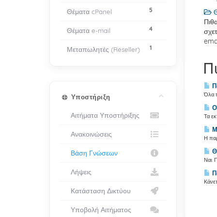
5
Θέματα cPanel
Θ
Πιθα
4
Θέματα e-mail
σχετ
ema
1
Μεταπωλητές (Reseller)
Π
Πω
Όλα τ
Υποστήριξη
Ο
Αιτήματα Υποστήριξης
Τα εκ
Με
Ανακοινώσεις
Η παρ
Θα
Βάση Γνώσεων
Ναι. 
Λήψεις
Πώ
Κάνετ
Κατάσταση Δικτύου
Υποβολή Αιτήματος