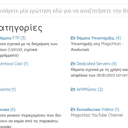
ατηγορίες
έματα FTP (3)
Θέματα Υποστήριξης (4)
τα σχετικά με τη διαχείριση των
Υποστήριξη στη MagicHost -
ίων (Upload, σχετικά
Αναλυτικά
γράμματα)
entova Cast (1)
Dedicated Servers (4)
Θέματα σχετικά με τη χρήση και
ασφάλεια των dedicated server
oomla (1)
WHMSonic (2)
ενικά (6)
Εκπαιδευτικά Videos (1)
ατα γενικού περιεχομένου που δεν
MagicHost YouTube Channel
κουν σε καμία από τις παρακάτω
γορίες